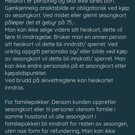
Heiskort er personlig og skal ikke lånes bort.
Gjenkjennelig ansiktsbilde er obligatorisk ved kjøp
av sesongkort. Ved mistet eller glemt sesongkort
påløper det et gebyr på 75,-.
Man kan ikke selge videre sitt heiskort, dette vil
føre til inndragelse. Bruker man en annen person
sitt heiskort vil dette bli inndratt/ sperret. Ved
uriktig oppgitt personalia og/ eller bilde ved kjøp
av sesongkort vil dette bli inndratt/ sperret. Man
kan ikke endre personalia på et sesongkort etter
kjøpstidspunktet.
Ved brudd på skivettreglene kan heiskortet
inndras.
For familiepakker: Dersom kunden oppretter
sesongkort eller til personer utenom familie i
samme husstand vil alle sesongkort i
familiepakken bli inndratt for resten av sesongen,
uten noe form for refundering. Man kan ikke