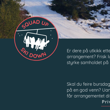
Er dere på utkikk ett
arrangement? Frisk lu
styrke samholdet på 
Skal du feire bursdag
på en god venn? Uans
får arrangementet di
Pr