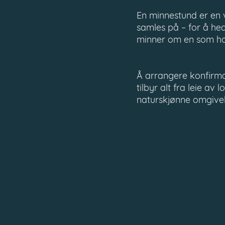
En minnestund er en
samles på – for å he
minner om en som har
Å arrangere konfirmas
tilbyr alt fra leie av l
naturskjønne omgivel