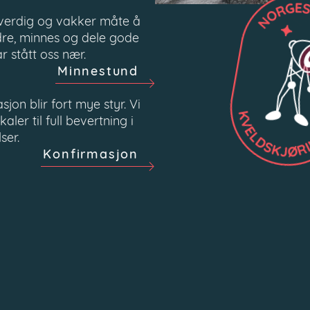
 verdig og vakker måte å
dre, minnes og dele gode
 stått oss nær.
Minnestund
jon blir fort mye styr. Vi
okaler til full bevertning i
ser.
Konfirmasjon