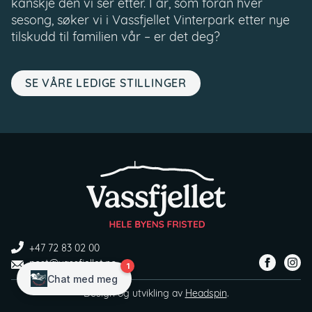
kanskje den vi ser etter. I år, som foran hver
sesong, søker vi i Vassfjellet Vinterpark etter nye
tilskudd til familien vår – er det deg?
SE VÅRE LEDIGE STILLINGER
+47 72 83 02 00
post@vassfjellet.no
Design og utvikling av
Headspin
.