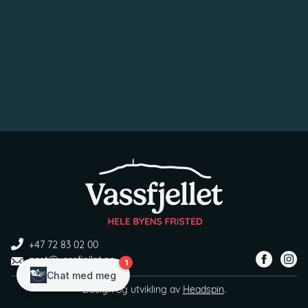
+47 72 83 02 00
post@vassfjellet.no
Design og utvikling av
Headspin
.