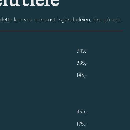
lutleie
ette kun ved ankomst i sykkelutleien, ikke på nett.
345,-
395,-
145,-
495,-
175,-