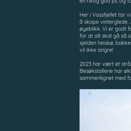
en riktig god jul, og 
Her i Vassfjellet tar vi
å skape vinterglede. J
øyeblikk. Vi er godt 
for at alt skal gå så
sjelden heiskø, bakke
vil ikke angre!
2023 har vært et strål
Besøkstallene har øk
sammenlignet med fo