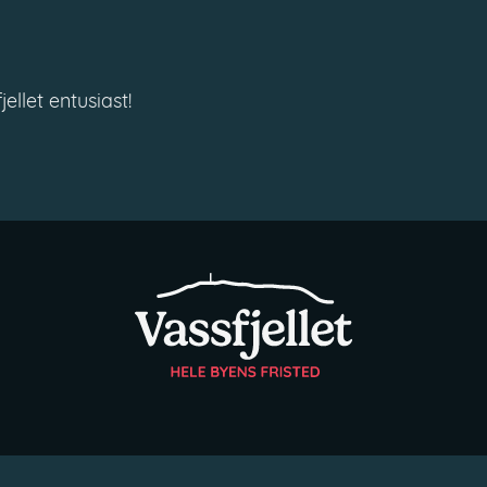
ellet entusiast!
Design and development by
Headspin
.