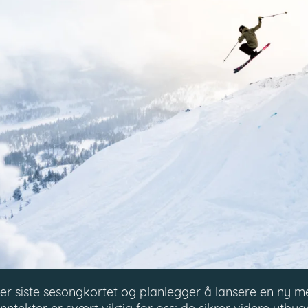
ller siste sesongkortet og planlegger å lansere en ny