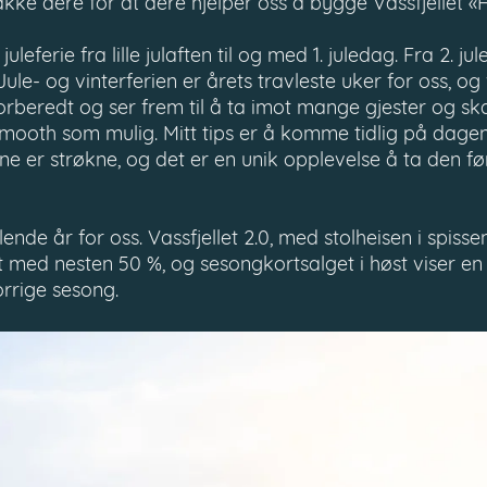
takke dere for at dere hjelper oss å bygge Vassfjellet «
 juleferie fra lille julaften til og med 1. juledag. Fra 2. ju
ule- og vinterferien er årets travleste uker for oss, og 
forberedt og ser frem til å ta imot mange gjester og ska
 smooth som mulig. Mitt tips er å komme tidlig på dagen;
ne er strøkne, og det er en unik opplevelse å ta den fø
ende år for oss. Vassfjellet 2.0, med stolheisen i spissen
t med nesten 50 %, og sesongkortsalget i høst viser en
rrige sesong.