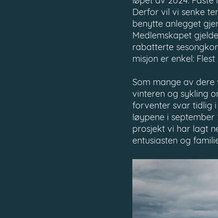
løpet av 2024. Faste i
Derfor vil vi senke te
benytte anlegget gje
Medlemskapet gjelde
rabatterte sesongkort
misjon er enkel: Flest 
Som mange av dere vet,
vinteren og sykling
forventer svar tidlig
løypene i september 2
prosjekt vi har lagt n
entusiasten og famil