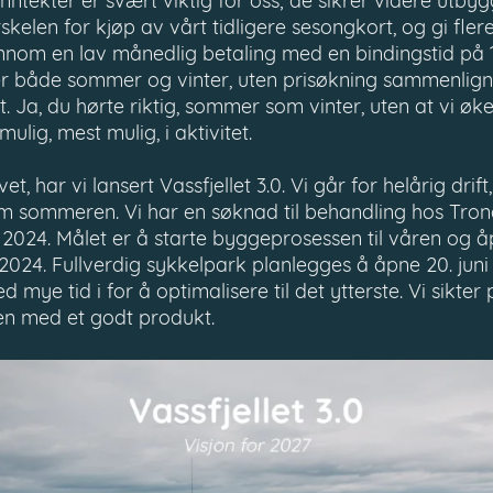
nntekter er svært viktig for oss; de sikrer videre utbygg
rskelen for kjøp av vårt tidligere sesongkort, og gi fler
nnom en lav månedlig betaling med en bindingstid på 
r både sommer og vinter, uten prisøkning sammenlig
. Ja, du hørte riktig, sommer som vinter, uten at vi øke
mulig, mest mulig, i aktivitet.
 har vi lansert Vassfjellet 3.0. Vi går for helårig drif
 om sommeren. Vi har en søknad til behandling hos T
 i 2024. Målet er å starte byggeprosessen til våren og 
024. Fullverdig sykkelpark planlegges å åpne 20. juni 
ed mye tid i for å optimalisere til det ytterste. Vi sikte
ien med et godt produkt.