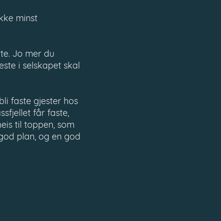
ikke minst
tte. Jo mer du
este i selskapet skal
li faste gjester hos
fjellet får faste,
eis til toppen, som
 god plan, og en god