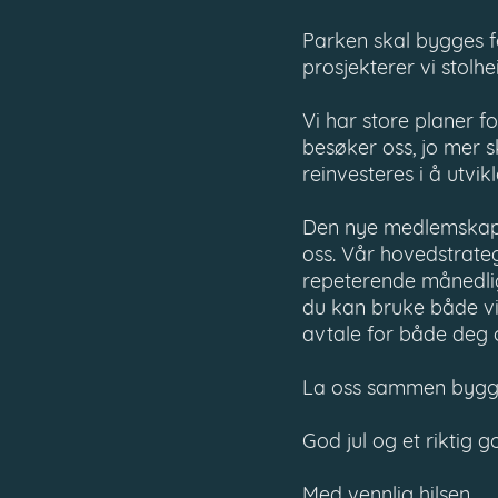
Parken skal bygges fe
prosjekterer vi stolhe
Vi har store planer f
besøker oss, jo mer sk
reinvesteres i å utvikl
Den nye medlemskapsmod
oss. Vår hovedstrateg
repeterende månedlige
du kan bruke både vi
avtale for både deg 
La oss sammen bygge 
God jul og et riktig go
Med vennlig hilsen,