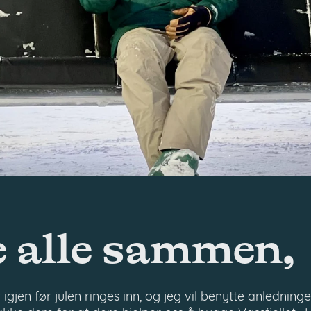
 alle sammen,
gjen før julen ringes inn, og jeg vil benytte anledninge