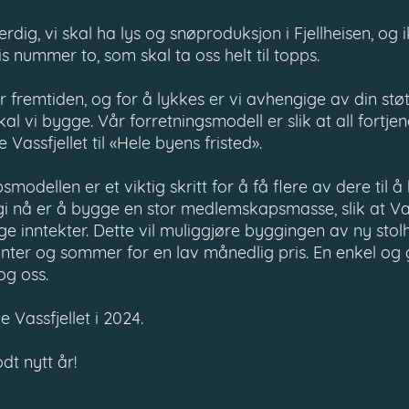
rdig, vi skal ha lys og snøproduksjon i Fjellheisen, og 
is nummer to, som skal ta oss helt til topps.
or fremtiden, og for å lykkes er vi avhengige av din stø
al vi bygge. Vår forretningsmodell er slik at all fortjen
e Vassfjellet til «Hele byens fristed».
ellen er et viktig skritt for å få flere av dere til å b
i nå er å bygge en stor medlemskapsmasse, slik at Vass
 inntekter. Dette vil muliggjøre byggingen av ny stolh
nter og sommer for en lav månedlig pris. En enkel og
og oss.
Vassfjellet i 2024.
dt nytt år!