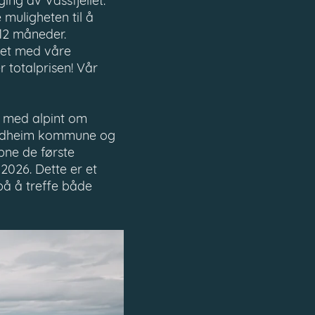
ing av Vassfjellet.
e muligheten til å
12 måneder.
net med våre
r totalprisen! Vår
t, med alpint om
rondheim kommune og
åpne de første
2026. Dette er et
r på å treffe både