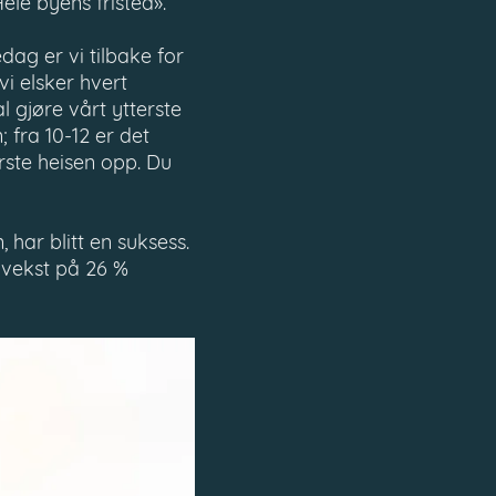
Hele byens fristed».
ledag er vi tilbake for
vi elsker hvert
l gjøre vårt ytterste
 fra 10-12 er det
rste heisen opp. Du
, har blitt en suksess.
 vekst på 26 %