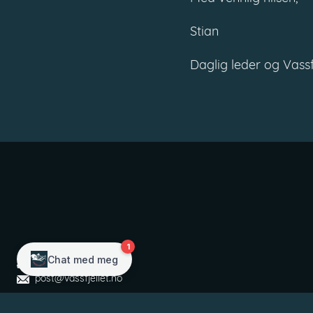
Stian
Daglig leder og Vassfj
+47 72 83 02 00
post@vassfjellet.no