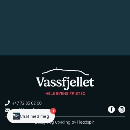
+47 72 83 02 00
post@vassfjellet.no
Design og utvikling av
Headspin
.